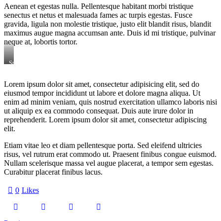
Aenean et egestas nulla. Pellentesque habitant morbi tristique
senectus et netus et malesuada fames ac turpis egestas. Fusce
gravida, ligula non molestie tristique, justo elit blandit risus, blandit
maximus augue magna accumsan ante. Duis id mi tristique, pulvinar
neque at, lobortis tortor.
Stet
clita
kasd
Lorem ipsum dolor sit amet, consectetur adipisicing elit, sed do
gubergren,
eiusmod tempor incididunt ut labore et dolore magna aliqua. Ut
no
sea
enim ad minim veniam, quis nostrud exercitation ullamco laboris nisi
sanctus
ut aliquip ex ea commodo consequat. Duis aute irure dolor in
est
reprehenderit. Lorem ipsum dolor sit amet, consectetur adipiscing
labore
elit.
et
dolore.
Etiam vitae leo et diam pellentesque porta. Sed eleifend ultricies
By
Kevin
risus, vel rutrum erat commodo ut. Praesent finibus congue euismod.
Smith
Nullam scelerisque massa vel augue placerat, a tempor sem egestas.
Curabitur placerat finibus lacus.
0
Likes