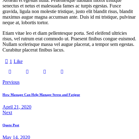
Aenean et egestas nulla. Pellentesque habitant morbi tristique
senectus et netus et malesuada fames ac turpis egestas. Fusce
gravida, ligula non molestie tristique, justo elit blandit risus, blandit
maximus augue magna accumsan ante. Duis id mi tristique, pulvinar
neque at, lobortis tortor.
Etiam vitae leo et diam pellentesque porta. Sed eleifend ultricies
risus, vel rutrum erat commodo ut. Praesent finibus congue euismod.
Nullam scelerisque massa vel augue placerat, a tempor sem egestas.
Curabitur placerat finibus lacus.
1
Like
Previous
How Massage Can Help Manage Stress and Fatigue
April 21, 2020
Next
Quote Post
May 14, 2020